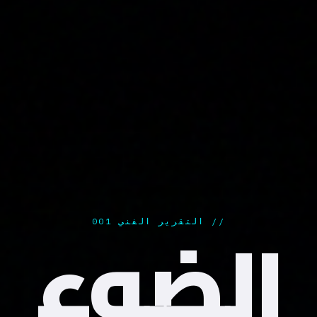
الضوء
// التقرير الفني 001