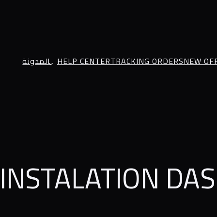
المدونة
HELP CENTER
TRACKING ORDERS
NEW OF
 LED LIGHT INSTALATION DA